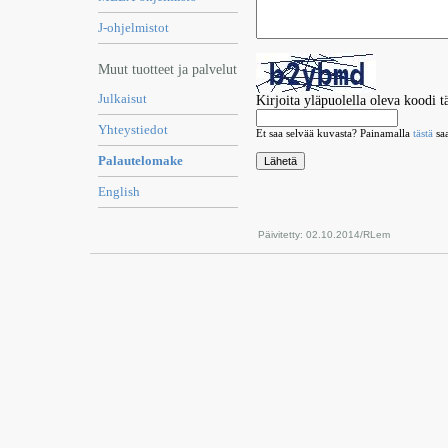
J-ohjelmistot
Muut tuotteet ja palvelut
Julkaisut
Kirjoita yläpuolella oleva koodi t
Yhteystiedot
Et saa selvää kuvasta? Painamalla
tästä
sa
Palautelomake
English
Päivitetty: 02.10.2014/RLem