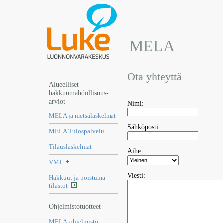
MELA
Ota yhteyttä
Alueelliset
hakkuumahdollisuus-
arviot
Nimi:
MELA ja metsälaskelmat
Sähköposti:
MELA Tulospalvelu
Tilauslaskelmat
Aihe:
VMI
Viesti:
Hakkuut ja poistuma -
tilastot
Ohjelmistotuotteet
MELA-ohjelmisto