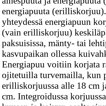
ainespuuta ja energiapuuta (
energiapuuta (erilliskorju
yhteydessä energiapuun kor
(vain erilliskorjuu) keskilä
paksuisissa, mänty- tai leht
kasvupaikan ollessa kuivah
Energiapuu voitiin korjata 
ojitetuilla turvemailla, kun
erilliskorjuussa alle 18 cm 
cm. Integroidussa korjuuss