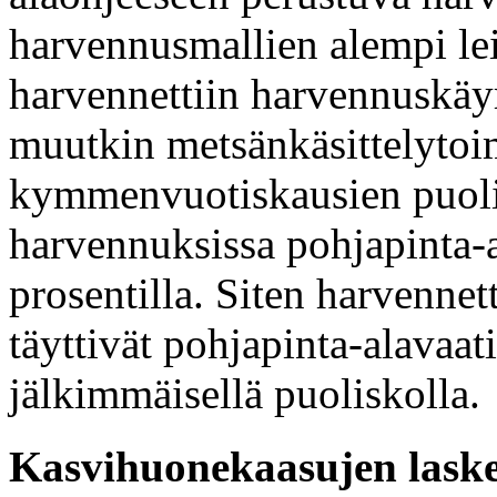
harvennusmallien alempi le
harvennettiin harvennuskäyr
muutkin metsänkäsittelytoim
kymmenvuotiskausien puoli
harvennuksissa pohjapinta-a
prosentilla. Siten harvennet
täyttivät pohjapinta-alavaa
jälkimmäisellä puoliskolla.
Kasvihuonekaasujen lask