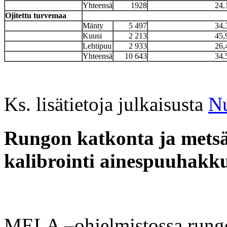
Yhteensä
1928
24,
Ojitettu turvemaa
Mänty
5 497
34,
Kuusi
2 213
45,
Lehtipuu
2 933
26,
Yhteensä
10 643
34,
Ks. lisätietoja julkaisusta
Nu
Rungon katkonta ja met
kalibrointi ainespuuhakku
MELA –ohjelmistossa rungon