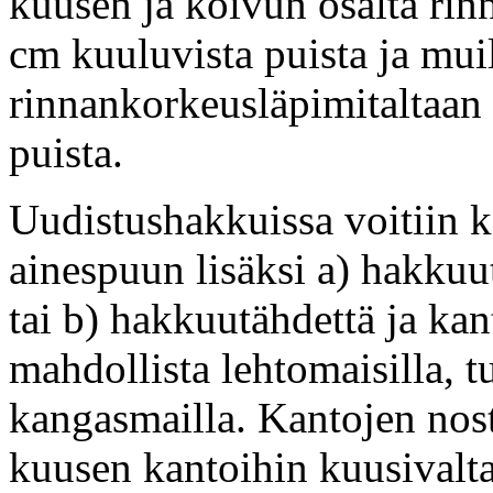
kuusen ja koivun osalta rin
cm kuuluvista puista ja muil
rinnankorkeusläpimitaltaan
puista.
Uudistushakkuissa voitiin k
ainespuun lisäksi a) hakkuu
tai b) hakkuutähdettä ja ka
mahdollista lehtomaisilla, t
kangasmailla. Kantojen nost
kuusen kantoihin kuusivaltai