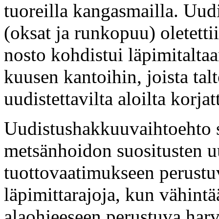
tuoreilla kangasmailla. Uu
(oksat ja runkopuu) oletett
nosto kohdistui läpimitalta
kuusen kantoihin, joista tal
uudistettavilta aloilta korja
Uudistushakkuuvaihtoehto s
metsänhoidon suositusten u
tuottovaatimukseen perustu
läpimittarajoja, kun vähintä
alaohjeeseen perustuva har