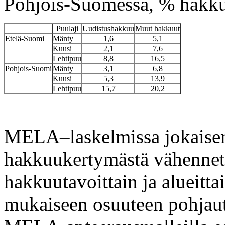
Pohjois-Suomessa, % hakk
Puulaji
Uudistushakkuu
Muut hakkuut
Etelä-Suomi
Mänty
1,6
5,1
Kuusi
2,1
7,6
Lehtipuu
8,8
16,5
Pohjois-Suomi
Mänty
3,1
6,8
Kuusi
5,3
13,9
Lehtipuu
15,7
20,2
MELA–laskelmissa jokaise
hakkuukertymästä vähennetti
hakkuutavoittain ja alueitta
mukaiseen osuuteen pohjau