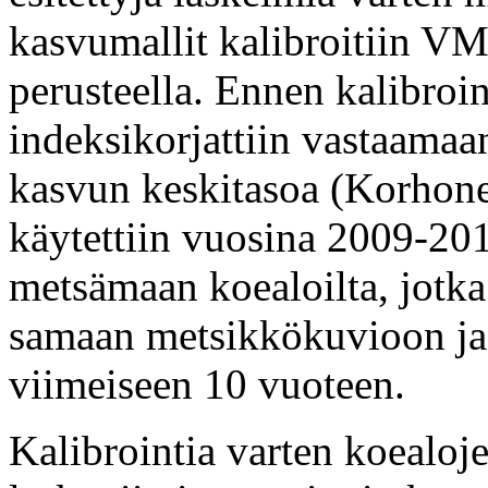
kasvumallit kalibroitiin V
perusteella. Ennen kalibroi
indeksikorjattiin vastaama
kasvun keskitasoa (Korhone
käytettiin vuosina 2009-2013
metsämaan koealoilta, jotk
samaan metsikkökuvioon ja j
viimeiseen 10 vuoteen.
Kalibrointia varten koealoj