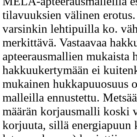
MELA-apteerausmalleilla 
tilavuuksien välinen erotus
varsinkin lehtipuilla ko. v
merkittävä. Vastaavaa hakk
apteerausmallien mukaista 
hakkuukertymään ei kuitenk
mukainen hukkapuuosuus o
malleilla ennustettu. Mets
määrän korjausmalli koski 
korjuuta, sillä energiapuun 