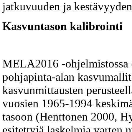
jatkuvuuden ja kestävyyden
Kasvuntason kalibrointi
MELA2016 -ohjelmistossa 
pohjapinta-alan kasvumalli
kasvunmittausten perusteella
vuosien 1965-1994 keskimä
tasoon (Henttonen 2000, H
esitettyjä laskelmia varten