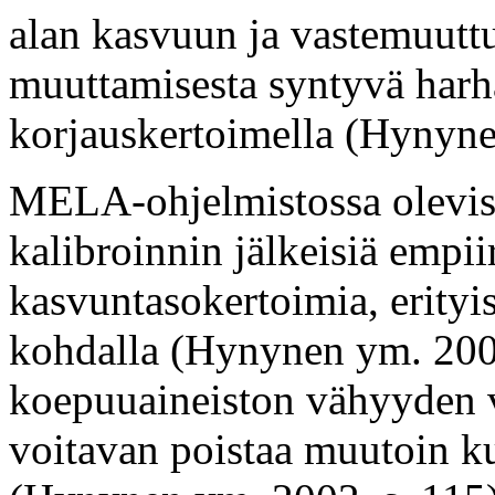
alan kasvuun ja vastemuuttu
muuttamisesta syntyvä harha
korjauskertoimella (Hynyne
MELA-ohjelmistossa oleviss
kalibroinnin jälkeisiä empi
kasvuntasokertoimia, erityi
kohdalla (Hynynen ym. 2002,
koepuuaineiston vähyyden v
voitavan poistaa muutoin ku