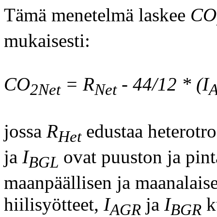
Tämä menetelmä laskee
CO
mukaisesti:
CO
= R
- 44/12 * (I
2Net
Net
jossa
R
edustaa heterotro
Het
ja
I
ovat puuston ja pin
BGL
maanpäällisen ja maanalais
hiilisyötteet,
I
ja
I
k
AGR
BGR