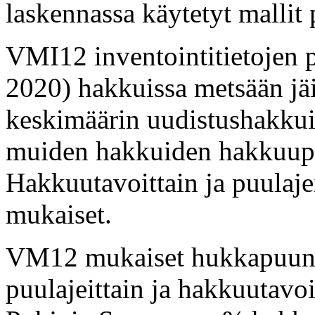
laskennassa käytetyt mallit 
VMI12 inventointitietojen 
2020) hakkuissa metsään j
keskimäärin uudistushakku
muiden hakkuiden hakkuupo
Hakkuutavoittain ja puulajei
mukaiset.
VM12 mukaiset hukkapuun s
puulajeittain ja hakkuutavoi