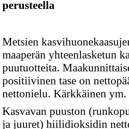
perusteella
Metsien kasvihuonekaasujen 
maaperän yhteenlasketun k
puutuotteita. Maakunnittais
positiivinen tase on nettopä
nettonielu. Kärkkäinen ym.
Kasvavan puuston (runkopuu,
ja juuret) hiilidioksidin net