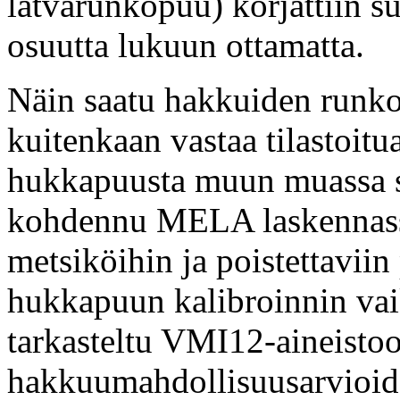
latvarunkopuu) korjattiin s
osuutta lukuun ottamatta.
Näin saatu hakkuiden runk
kuitenkaan vastaa tilastoit
hukkapuusta muun muassa s
kohdennu MELA laskennassa
metsiköihin ja poistettavii
hukkapuun kalibroinnin vai
tarkasteltu VMI12-aineisto
hakkuumahdollisuusarvioid