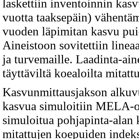
laskettiin inventoinnin kas
vuotta taaksepäin) vähentämä
vuoden läpimitan kasvu puid
Aineistoon sovitettiin linea
ja turvemaille. Laadinta-aine
täyttäviltä koealoilta mitatt
Kasvunmittausjakson alkuv
kasvua simuloitiin MELA-oh
simuloitua pohjapinta-alan 
mitattujen koepuiden indeks