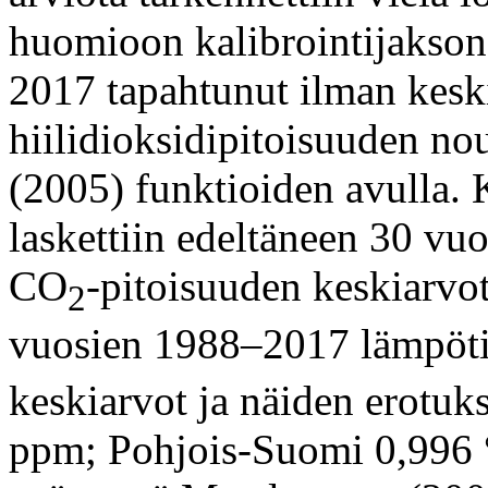
huomioon kalibrointijakson
2017 tapahtunut ilman kesk
hiilidioksidipitoisuuden n
(2005) funktioiden avulla. 
laskettiin edeltäneen 30 v
CO
-pitoisuuden keskiarvot
2
vuosien 1988–2017 lämpöti
keskiarvot ja näiden erotuk
ppm; Pohjois-Suomi 0,996 °