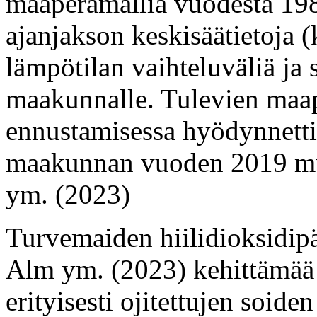
maaperämallia vuodesta 19
ajanjakson keskisäätietoja 
lämpötilan vaihteluväliä ja
maakunnalle. Tulevien maap
ennustamisessa hyödynnetti
maakunnan vuoden 2019 muk
ym. (2023)
Turvemaiden hiilidioksidipä
Alm ym. (2023) kehittämää 
erityisesti ojitettujen soide