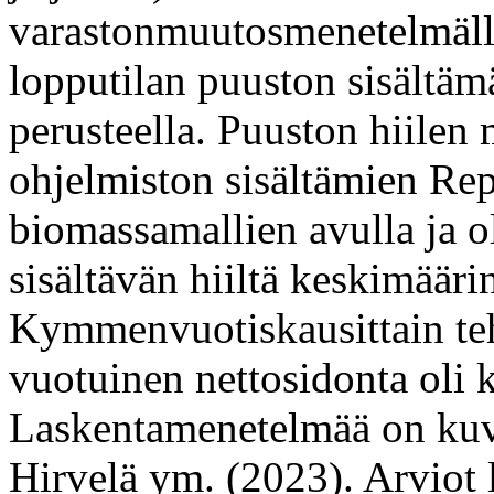
varastonmuutosmenetelmäll
lopputilan puuston sisältäm
perusteella. Puuston hiile
ohjelmiston sisältämien Re
biomassamallien avulla ja o
sisältävän hiiltä keskimääri
Kymmenvuotiskausittain te
vuotuinen nettosidonta oli 
Laskentamenetelmää on kuva
Hirvelä ym. (2023). Arviot l