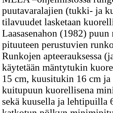
puutavaralajien (tukki- ja 
tilavuudet lasketaan kuorel
Laasasenahon (1982) puun r
pituuteen perustuvien runko
Runkojen apteerauksessa (ja
käytetään mäntytukin kuore
15 cm, kuusitukin 16 cm ja
kuitupuun kuorellisena min
sekä kuusella ja lehtipuill
katkotun pölkyn minimipitu