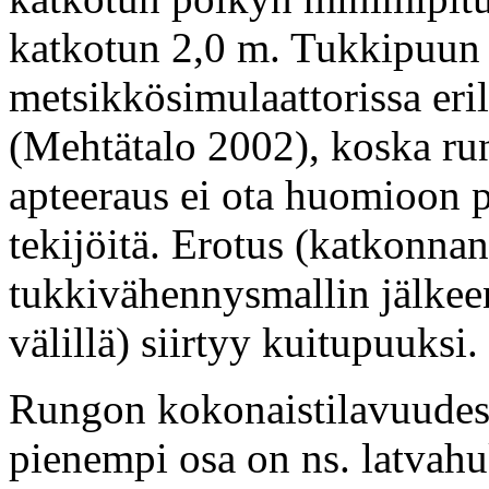
katkotun 2,0 m. Tukkipuun 
metsikkösimulaattorissa eril
(Mehtätalo 2002), koska ru
apteeraus ei ota huomioon p
tekijöitä. Erotus (katkonna
tukkivähennysmallin jälkee
välillä) siirtyy kuitupuuksi.
Rungon kokonaistilavuudes
pienempi osa on ns. latvah