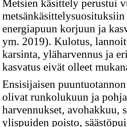
Metsien käsittely perustui
metsänkäsittelysuosituksiin
energiapuun korjuun ja kasv
ym. 2019). Kulotus, lannoit
karsinta, yläharvennus ja
er
kasvatus eivät olleet mukana
Ensisijaisen puuntuotannon 
olivat runkolukuun ja pohja
harvennukset, avohakkuu, 
ylispuiden poisto, säästöpui