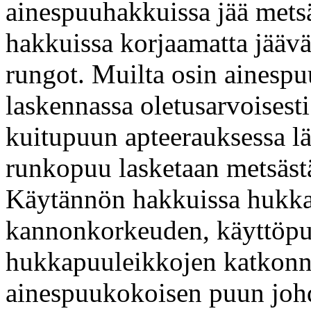
ainespuuhakkuissa jää mets
hakkuissa korjaamatta jääv
rungot. Muilta osin aines
laskennassa oletusarvoisesti 
kuitupuun apteerauksessa lä
runkopuu lasketaan metsäst
Käytännön hakkuissa hukka
kannonkorkeuden, käyttöpuu
hukkapuuleikkojen katkonn
ainespuukokoisen puun johd