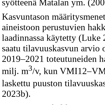
syötteenä Matalan ym. (200
Kasvuntason määritysmenet
aineistoon perustuvien hak
laadinnassa käytetty (Luke
saatu tilavuuskasvun arvio 
2019–2021 toteutuneiden h
3
milj. m
/v, kun VMI12–VM
laskettu puuston tilavuuska
2023b).