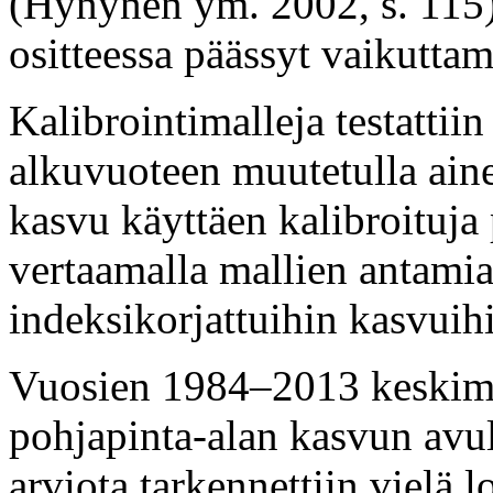
(Hynynen ym. 2002, s. 115), 
ositteessa päässyt vaikuttam
Kalibrointimalleja testatti
alkuvuoteen muutetulla ain
kasvu käyttäen kalibroituja
vertaamalla mallien antamia
indeksikorjattuihin kasvuih
Vuosien 1984–2013 keskimää
pohjapinta-alan kasvun avul
arviota tarkennettiin vielä 