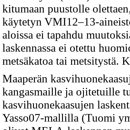
kitumaan puustolle olettaen
käytetyn VMI12–13-aineisto
aloissa ei tapahdu muutoksi
laskennassa ei otettu huom
metsäkatoa tai metsitystä. 
Maaperän kasvihuonekaasuje
kangasmaille ja ojitetuille
kasvihuonekaasujen laskenta
Yasso07-mallilla (Tuomi ym