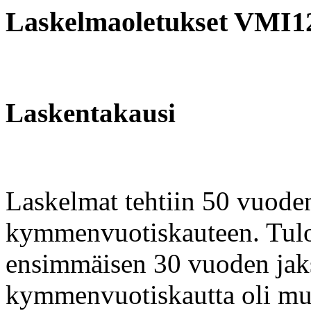
Laskelmaoletukset VMI
Laskentakausi
Laskelmat tehtiin 50 vuoden 
kymmenvuotiskauteen. Tulo
ensimmäisen 30 vuoden jaks
kymmenvuotiskautta oli m