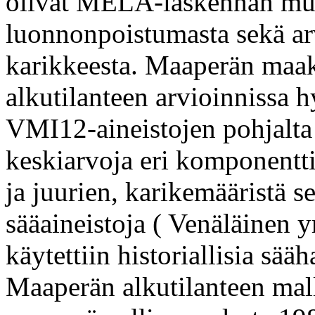
olivat MELA-laskennan muka
luonnonpoistumasta sekä ar
karikkeesta. Maaperän maaku
alkutilanteen arvioinnissa
VMI12-aineistojen pohjalta 
keskiarvoja eri komponentti
ja juurien, karikemääristä s
sääaineistoja ( Venäläinen 
käytettiin historiallisia sää
Maaperän alkutilanteen mal