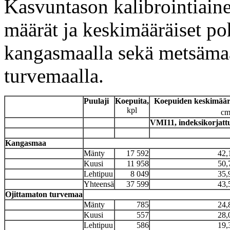
Kasvuntason kalibrointiaine
määrät ja keskimääräiset p
kangasmaalla sekä metsämaan
turvemaalla.
Puulaji
Koepuita,
Koepuiden keskimäär
kpl
c
VMI11, indeksikorjatt
Kangasmaa
Mänty
17 592
42,
Kuusi
11 958
50,
Lehtipuu
8 049
35,
Yhteensä
37 599
43,
Ojittamaton turvemaa
Mänty
785
24,
Kuusi
557
28,
Lehtipuu
586
19,