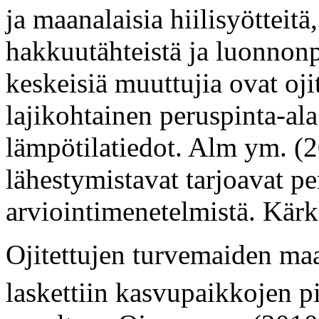
ja maanalaisia hiilisyötteitä
hakkuutähteistä ja luonnon
keskeisiä muuttujia ovat oj
lajikohtainen peruspinta-al
lämpötilatiedot. Alm ym. (20
lähestymistavat tarjoavat pe
arviointimenetelmistä. Kär
Ojitettujen turvemaiden m
laskettiin kasvupaikkojen pi